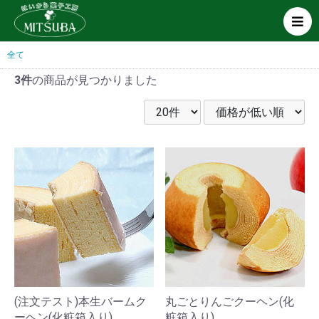
全て
3件
の商品が見つかりました
(注文テスト)本生バームク
丸ごとりんごクーヘン(化
ーヘン(化粧箱入り)
粧箱入り)